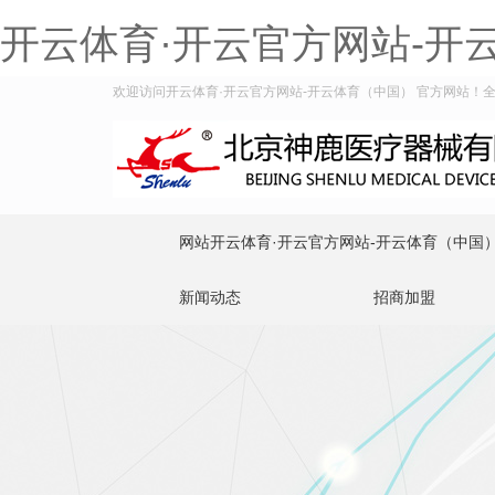
开云体育·开云官方网站-开
欢迎访问开云体育·开云官方网站-开云体育（中国） 官方网站！全国服务
网站开云体育·开云官方网站-开云体育（中国
新闻动态
招商加盟