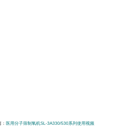
篇：
医用分子筛制氧机SL-3A330/530系列使用视频