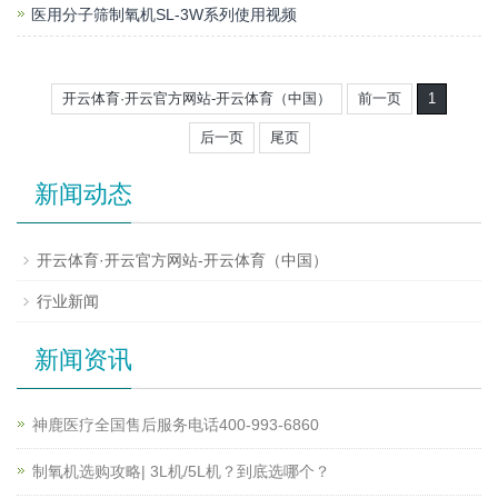
医用分子筛制氧机SL-3W系列使用视频
开云体育·开云官方网站-开云体育（中国）
前一页
1
后一页
尾页
新闻动态
开云体育·开云官方网站-开云体育（中国）
行业新闻
新闻资讯
神鹿医疗全国售后服务电话400-993-6860
制氧机选购攻略| 3L机/5L机？到底选哪个？