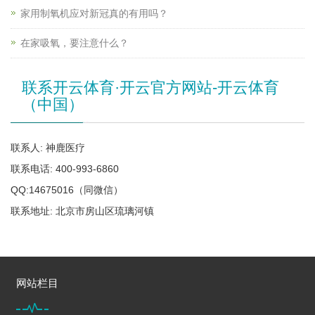
家用制氧机应对新冠真的有用吗？
在家吸氧，要注意什么？
联系开云体育·开云官方网站-开云体育
（中国）
联系人: 神鹿医疗
联系电话: 400-993-6860
QQ:14675016（同微信）
联系地址: 北京市房山区琉璃河镇
网站栏目