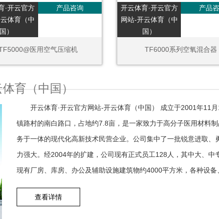
育·开云官方
产品咨询
开云体育·开云官方
产品
开云体育（中
网站-开云体育（中
国）
国）
TF5000@医用空气压缩机
TF6000系列空氧混合器
云体育（中国）
开云体育·开云官方网站-开云体育（中国） 成立于2001年11月
镇路村的南白路口，占地约7.8亩，是一家致力于高分子医用材料
务于一体的现代化高新技术民营企业。公司集中了一批锐意进取、
力强大。经2004年的扩建，公司现有正式员工128人，其中大、
现有厂房、库房、办公及辅助设施建筑物约4000平方米，各种设备、
查看详情