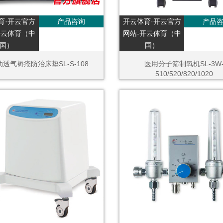
育·开云官方
产品咨询
开云体育·开云官方
产品
开云体育（中
网站-开云体育（中
国）
国）
透气褥疮防治床垫SL-S-108
医用分子筛制氧机SL-3W
510/520/820/1020